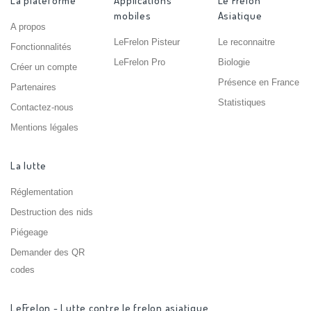
La plateforme
Applications
Le Frelon
mobiles
Asiatique
A propos
LeFrelon Pisteur
Le reconnaitre
Fonctionnalités
LeFrelon Pro
Biologie
Créer un compte
Présence en France
Partenaires
Statistiques
Contactez-nous
Mentions légales
La lutte
Réglementation
Destruction des nids
Piégeage
Demander des QR
codes
LeFrelon - Lutte contre le frelon asiatique