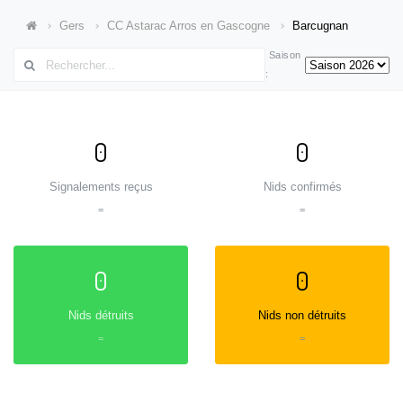
Gers
CC Astarac Arros en Gascogne
Barcugnan
Saison
:
0
0
Signalements reçus
Nids confirmés
=
=
0
0
Nids détruits
Nids non détruits
=
=