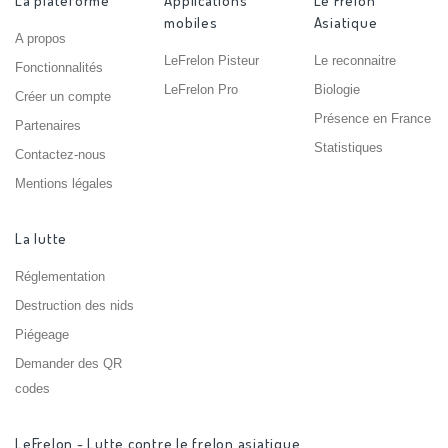
La plateforme
Applications
Le Frelon
mobiles
Asiatique
A propos
LeFrelon Pisteur
Le reconnaitre
Fonctionnalités
LeFrelon Pro
Biologie
Créer un compte
Présence en France
Partenaires
Statistiques
Contactez-nous
Mentions légales
La lutte
Réglementation
Destruction des nids
Piégeage
Demander des QR
codes
LeFrelon - Lutte contre le frelon asiatique