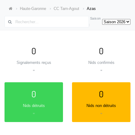
Haute-Garonne
CC Tarn-Agout
Azas
Saison
:
0
0
Signalements reçus
Nids confirmés
=
=
0
0
Nids détruits
Nids non détruits
=
=