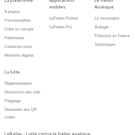
La plateforme
Applications
Le Frelon
mobiles
Asiatique
A propos
LeFrelon Pisteur
Le reconnaitre
Fonctionnalités
LeFrelon Pro
Biologie
Créer un compte
Présence en France
Partenaires
Statistiques
Contactez-nous
Mentions légales
La lutte
Réglementation
Destruction des nids
Piégeage
Demander des QR
codes
LeFrelon - Lutte contre le frelon asiatique