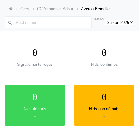
Gers
CC Armagnac Adour
Avéron-Bergelle
Saison
:
0
0
Signalements reçus
Nids confirmés
=
=
0
0
Nids détruits
Nids non détruits
=
=