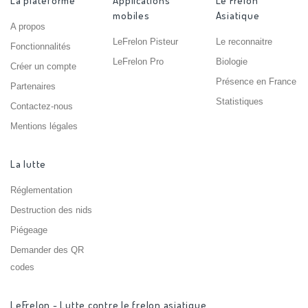
La plateforme
Applications
Le Frelon
mobiles
Asiatique
A propos
LeFrelon Pisteur
Le reconnaitre
Fonctionnalités
LeFrelon Pro
Biologie
Créer un compte
Présence en France
Partenaires
Statistiques
Contactez-nous
Mentions légales
La lutte
Réglementation
Destruction des nids
Piégeage
Demander des QR
codes
LeFrelon - Lutte contre le frelon asiatique