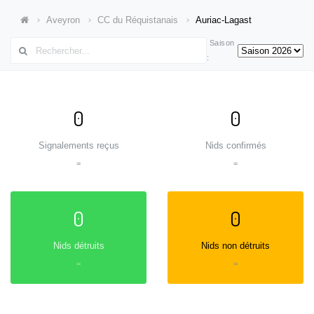
Aveyron
CC du Réquistanais
Auriac-Lagast
Saison
:
0
0
Signalements reçus
Nids confirmés
=
=
0
0
Nids détruits
Nids non détruits
=
=