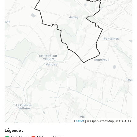
Leaflet
| © OpenStreetMap, © CARTO
Légende :