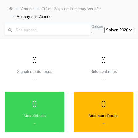
Vendée
CC du Pays de Fontenay-Vendée
Auchay-sur-Vendée
Saison
:
0
0
Signalements reçus
Nids confirmés
=
=
0
0
Nids détruits
Nids non détruits
=
=