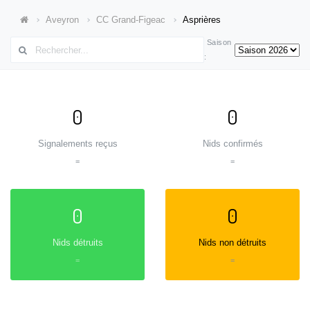
Aveyron
CC Grand-Figeac
Asprières
Saison
:
0
0
Signalements reçus
Nids confirmés
=
=
0
0
Nids détruits
Nids non détruits
=
=