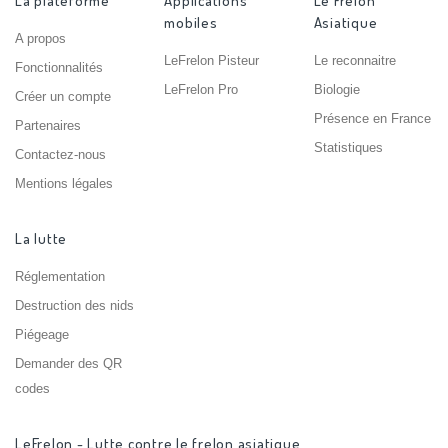
La plateforme
Applications
Le Frelon
mobiles
Asiatique
A propos
LeFrelon Pisteur
Le reconnaitre
Fonctionnalités
LeFrelon Pro
Biologie
Créer un compte
Présence en France
Partenaires
Statistiques
Contactez-nous
Mentions légales
La lutte
Réglementation
Destruction des nids
Piégeage
Demander des QR
codes
LeFrelon - Lutte contre le frelon asiatique