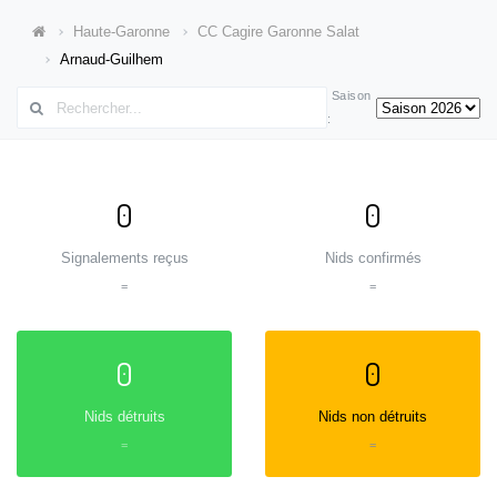
Haute-Garonne
CC Cagire Garonne Salat
Arnaud-Guilhem
Saison
:
0
0
Signalements reçus
Nids confirmés
=
=
0
0
Nids détruits
Nids non détruits
=
=