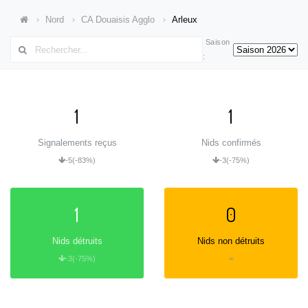
Nord
CA Douaisis Agglo
Arleux
Saison
:
1
1
Signalements reçus
Nids confirmés
-5
(-83%)
-3
(-75%)
1
0
Nids détruits
Nids non détruits
-3
(-75%)
=