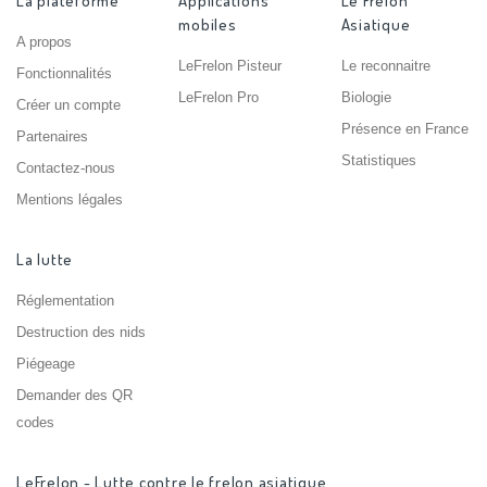
La plateforme
Applications
Le Frelon
mobiles
Asiatique
A propos
LeFrelon Pisteur
Le reconnaitre
Fonctionnalités
LeFrelon Pro
Biologie
Créer un compte
Présence en France
Partenaires
Statistiques
Contactez-nous
Mentions légales
La lutte
Réglementation
Destruction des nids
Piégeage
Demander des QR
codes
LeFrelon - Lutte contre le frelon asiatique