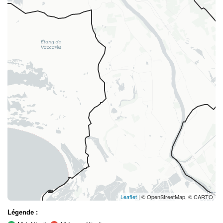
Leaflet
| © OpenStreetMap, © CARTO
Légende :