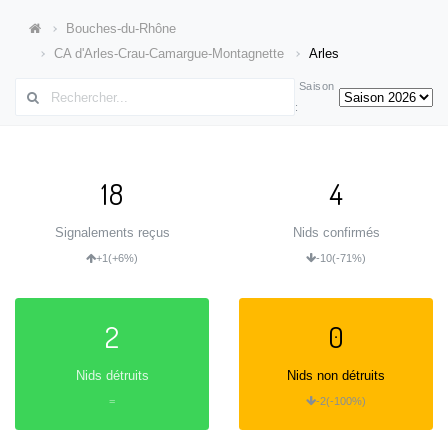
Bouches-du-Rhône
CA d'Arles-Crau-Camargue-Montagnette
Arles
Saison
:
18
4
Signalements reçus
Nids confirmés
+1
(+6%)
-10
(-71%)
2
0
Nids détruits
Nids non détruits
=
-2
(-100%)