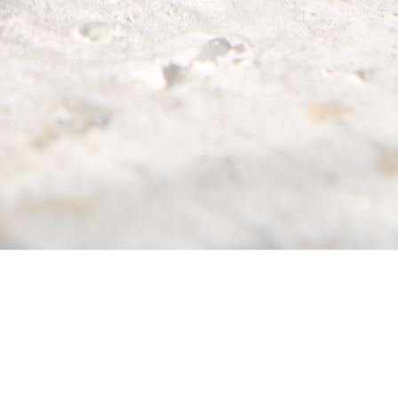
La plateforme
Applications
Le Frelon
mobiles
Asiatique
A propos
LeFrelon Pisteur
Le reconnaitre
Fonctionnalités
LeFrelon Pro
Biologie
Créer un compte