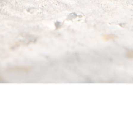
La plateforme
Applications
Le Frelon
mobiles
Asiatique
A propos
LeFrelon Pisteur
Le reconnaitre
Fonctionnalités
LeFrelon Pro
Biologie
Créer un compte