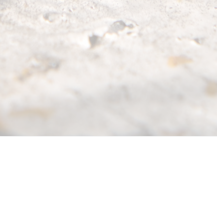
La plateforme
Applications
Le Frelon
mobiles
Asiatique
A propos
LeFrelon Pisteur
Le reconnaitre
Fonctionnalités
LeFrelon Pro
Biologie
Créer un compte