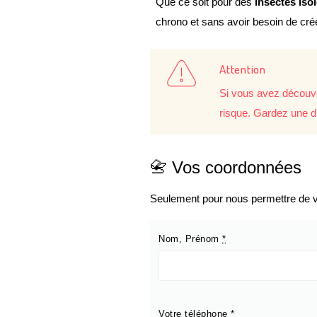
Que ce soit pour des
insectes iso
chrono et sans avoir besoin de cr
Attention
Si vous avez découve
risque. Gardez une d
📇 Vos coordonnées
Seulement pour nous permettre de vo
Nom, Prénom
*
Votre téléphone
*