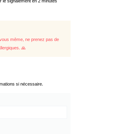
er le signalement en 2 minutes
re vous même, ne prenez pas de
llergiques. 🙏
mations si nécessaire.