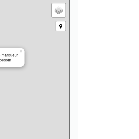
×
le marqueur
 besoin