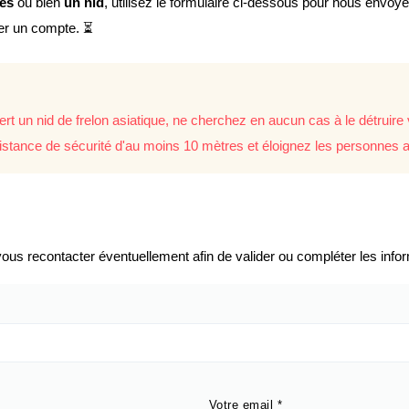
lés
ou bien
un nid
, utilisez le formulaire ci-dessous pour nous envoy
éer un compte. ⏳
rt un nid de frelon asiatique, ne cherchez en aucun cas à le détrui
istance de sécurité d'au moins 10 mètres et éloignez les personnes a
us recontacter éventuellement afin de valider ou compléter les infor
Votre email
*