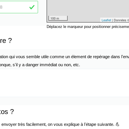
100 m
Leaflet
| Données 
Déplacez le marqueur pour positionner préciseme
re ?
ation qui vous semble utile comme un élement de repérage dans l'env
nque, s'il y a danger immédiat ou non, etc.
tos ?
envoyer très facilement, on vous explique à l'étape suivante. 💪