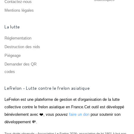
Contactez-nous
Mentions légales
La lutte
Réglementation
Destruction des nids
Piégeage
Demander des QR
codes
LeFrelon - Lutte contre le frelon asiatique
LeFrelon est une plateforme de gestion et d'organisation de la lutte
collective contre le frelon asiatique en France.Cet outil est développé
bénévolement avec ❤️, vous pouvez
faire un don
pour soutenir son
développement 💸.
Tous droits réservés - Association Le Frelon 2026- association de loi 1901 à but non