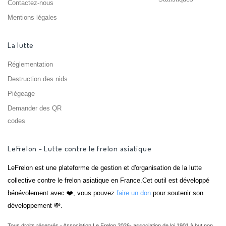
Contactez-nous
Mentions légales
La lutte
Réglementation
Destruction des nids
Piégeage
Demander des QR
codes
LeFrelon - Lutte contre le frelon asiatique
LeFrelon est une plateforme de gestion et d'organisation de la lutte
collective contre le frelon asiatique en France.Cet outil est développé
bénévolement avec ❤️, vous pouvez
faire un don
pour soutenir son
développement 💸.
Tous droits réservés - Association Le Frelon 2026- association de loi 1901 à but non