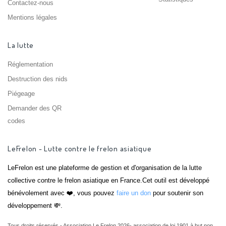
Contactez-nous
Mentions légales
La lutte
Réglementation
Destruction des nids
Piégeage
Demander des QR
codes
LeFrelon - Lutte contre le frelon asiatique
LeFrelon est une plateforme de gestion et d'organisation de la lutte
collective contre le frelon asiatique en France.Cet outil est développé
bénévolement avec ❤️, vous pouvez
faire un don
pour soutenir son
développement 💸.
Tous droits réservés - Association Le Frelon 2026- association de loi 1901 à but non