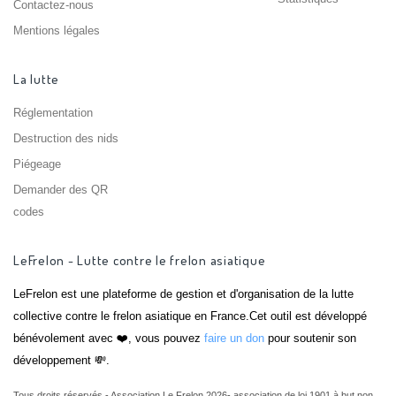
Contactez-nous
Mentions légales
La lutte
Réglementation
Destruction des nids
Piégeage
Demander des QR
codes
LeFrelon - Lutte contre le frelon asiatique
LeFrelon est une plateforme de gestion et d'organisation de la lutte
collective contre le frelon asiatique en France.Cet outil est développé
bénévolement avec ❤️, vous pouvez
faire un don
pour soutenir son
développement 💸.
Tous droits réservés - Association Le Frelon 2026- association de loi 1901 à but non