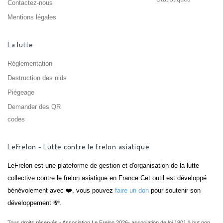
Contactez-nous
Mentions légales
La lutte
Réglementation
Destruction des nids
Piégeage
Demander des QR
codes
LeFrelon - Lutte contre le frelon asiatique
LeFrelon est une plateforme de gestion et d'organisation de la lutte
collective contre le frelon asiatique en France.Cet outil est développé
bénévolement avec ❤️, vous pouvez
faire un don
pour soutenir son
développement 💸.
Tous droits réservés - Association Le Frelon 2026- association de loi 1901 à but non