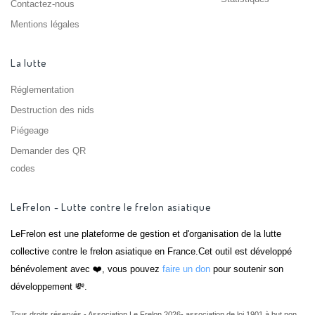
Contactez-nous
Mentions légales
La lutte
Réglementation
Destruction des nids
Piégeage
Demander des QR
codes
LeFrelon - Lutte contre le frelon asiatique
LeFrelon est une plateforme de gestion et d'organisation de la lutte
collective contre le frelon asiatique en France.Cet outil est développé
bénévolement avec ❤️, vous pouvez
faire un don
pour soutenir son
développement 💸.
Tous droits réservés - Association Le Frelon 2026- association de loi 1901 à but non