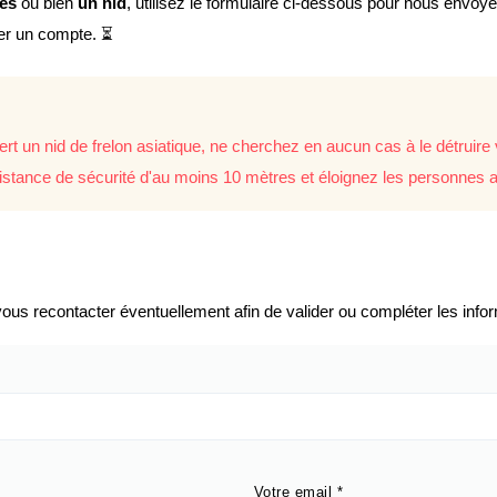
lés
ou bien
un nid
, utilisez le formulaire ci-dessous pour nous envoy
éer un compte. ⏳
rt un nid de frelon asiatique, ne cherchez en aucun cas à le détrui
istance de sécurité d'au moins 10 mètres et éloignez les personnes a
us recontacter éventuellement afin de valider ou compléter les infor
Votre email
*