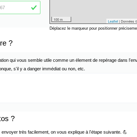
100 m
Leaflet
| Données 
Déplacez le marqueur pour positionner préciseme
re ?
ation qui vous semble utile comme un élement de repérage dans l'env
nque, s'il y a danger immédiat ou non, etc.
tos ?
envoyer très facilement, on vous explique à l'étape suivante. 💪