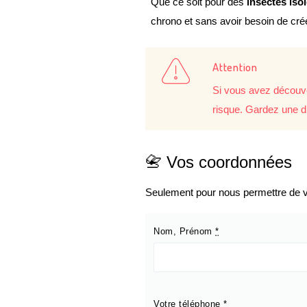
Que ce soit pour des
insectes iso
chrono et sans avoir besoin de cr
Attention
Si vous avez découve
risque. Gardez une d
📇 Vos coordonnées
Seulement pour nous permettre de vo
Nom, Prénom
*
Votre téléphone
*