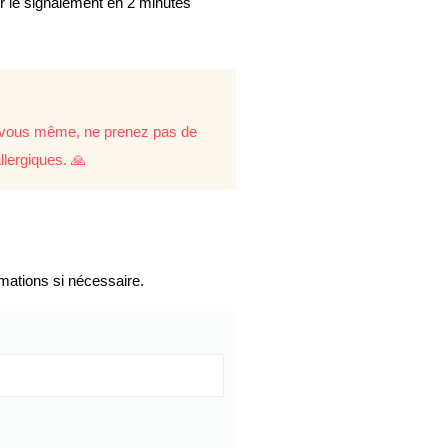
er le signalement en 2 minutes
re vous même, ne prenez pas de
llergiques. 🙏
mations si nécessaire.