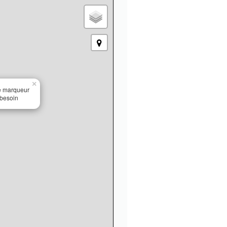
×
le marqueur
 besoin