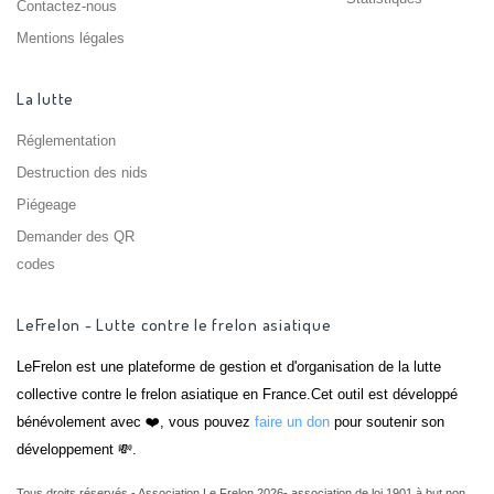
Contactez-nous
Mentions légales
La lutte
Réglementation
Destruction des nids
Piégeage
Demander des QR
codes
LeFrelon - Lutte contre le frelon asiatique
LeFrelon est une plateforme de gestion et d'organisation de la lutte
collective contre le frelon asiatique en France.Cet outil est développé
bénévolement avec ❤️, vous pouvez
faire un don
pour soutenir son
développement 💸.
Tous droits réservés - Association Le Frelon 2026- association de loi 1901 à but non