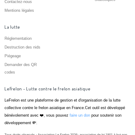
Contactez-nous
Mentions légales
La lutte
Réglementation
Destruction des nids
Piégeage
Demander des QR
codes
LeFrelon - Lutte contre le frelon asiatique
LeFrelon est une plateforme de gestion et d'organisation de la lutte
collective contre le frelon asiatique en France.Cet outil est développé
bénévolement avec ❤️, vous pouvez
faire un don
pour soutenir son
développement 💸.
Tous droits réservés - Association Le Frelon 2026- association de loi 1901 à but non