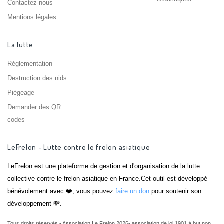
Contactez-nous
Mentions légales
La lutte
Réglementation
Destruction des nids
Piégeage
Demander des QR
codes
LeFrelon - Lutte contre le frelon asiatique
LeFrelon est une plateforme de gestion et d'organisation de la lutte
collective contre le frelon asiatique en France.Cet outil est développé
bénévolement avec ❤️, vous pouvez
faire un don
pour soutenir son
développement 💸.
Tous droits réservés - Association Le Frelon 2026- association de loi 1901 à but non