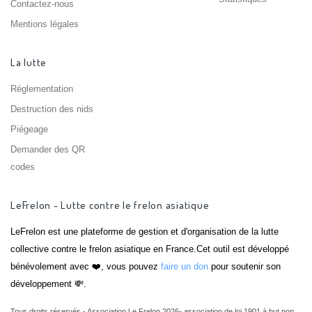
Contactez-nous
Mentions légales
La lutte
Réglementation
Destruction des nids
Piégeage
Demander des QR
codes
LeFrelon - Lutte contre le frelon asiatique
LeFrelon est une plateforme de gestion et d'organisation de la lutte
collective contre le frelon asiatique en France.Cet outil est développé
bénévolement avec ❤️, vous pouvez
faire un don
pour soutenir son
développement 💸.
Tous droits réservés - Association Le Frelon 2026- association de loi 1901 à but non