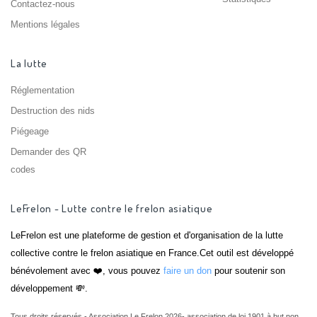
Contactez-nous
Mentions légales
La lutte
Réglementation
Destruction des nids
Piégeage
Demander des QR
codes
LeFrelon - Lutte contre le frelon asiatique
LeFrelon est une plateforme de gestion et d'organisation de la lutte
collective contre le frelon asiatique en France.Cet outil est développé
bénévolement avec ❤️, vous pouvez
faire un don
pour soutenir son
développement 💸.
Tous droits réservés - Association Le Frelon 2026- association de loi 1901 à but non