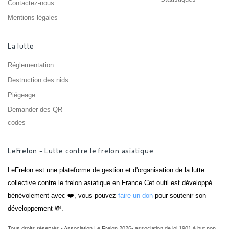
Contactez-nous
Mentions légales
La lutte
Réglementation
Destruction des nids
Piégeage
Demander des QR
codes
LeFrelon - Lutte contre le frelon asiatique
LeFrelon est une plateforme de gestion et d'organisation de la lutte
collective contre le frelon asiatique en France.Cet outil est développé
bénévolement avec ❤️, vous pouvez
faire un don
pour soutenir son
développement 💸.
Tous droits réservés - Association Le Frelon 2026- association de loi 1901 à but non