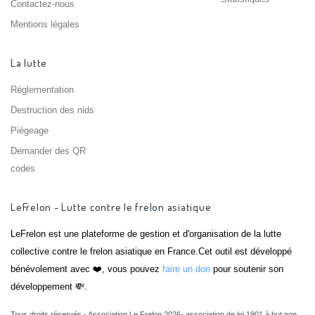
Contactez-nous
Mentions légales
La lutte
Réglementation
Destruction des nids
Piégeage
Demander des QR
codes
LeFrelon - Lutte contre le frelon asiatique
LeFrelon est une plateforme de gestion et d'organisation de la lutte
collective contre le frelon asiatique en France.Cet outil est développé
bénévolement avec ❤️, vous pouvez
faire un don
pour soutenir son
développement 💸.
Tous droits réservés - Association Le Frelon 2026- association de loi 1901 à but non