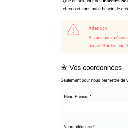
Que ce soit pour des
insectes iso
chrono et sans avoir besoin de cr
Attention
Si vous avez découve
risque. Gardez une d
📇 Vos coordonnées
Seulement pour nous permettre de vo
Nom, Prénom
*
Votre téléphone
*