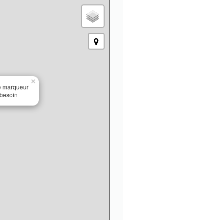
×
le marqueur
 besoin