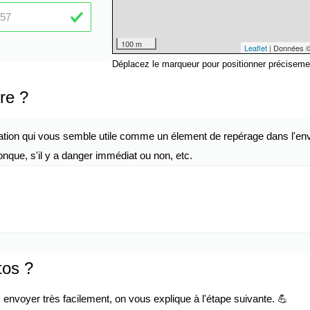
100 m
Leaflet
| Données 
Déplacez le marqueur pour positionner préciseme
re ?
ation qui vous semble utile comme un élement de repérage dans l'env
nque, s'il y a danger immédiat ou non, etc.
tos ?
envoyer très facilement, on vous explique à l'étape suivante. 💪