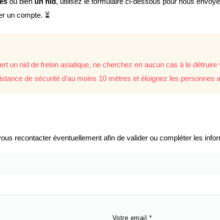
lés
ou bien
un nid
, utilisez le formulaire ci-dessous pour nous envoy
éer un compte. ⏳
rt un nid de frelon asiatique, ne cherchez en aucun cas à le détrui
istance de sécurité d'au moins 10 mètres et éloignez les personnes a
us recontacter éventuellement afin de valider ou compléter les infor
Votre email
*