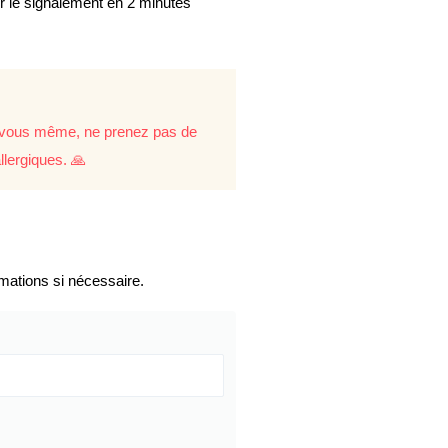
er le signalement en 2 minutes
re vous même, ne prenez pas de
llergiques. 🙏
mations si nécessaire.