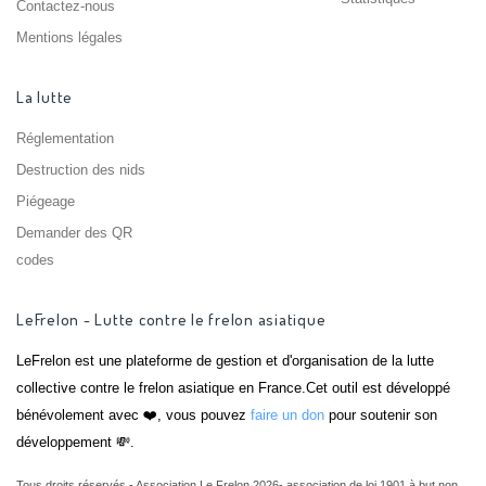
Contactez-nous
Mentions légales
La lutte
Réglementation
Destruction des nids
Piégeage
Demander des QR
codes
LeFrelon - Lutte contre le frelon asiatique
LeFrelon est une plateforme de gestion et d'organisation de la lutte
collective contre le frelon asiatique en France.Cet outil est développé
bénévolement avec ❤️, vous pouvez
faire un don
pour soutenir son
développement 💸.
Tous droits réservés - Association Le Frelon 2026- association de loi 1901 à but non