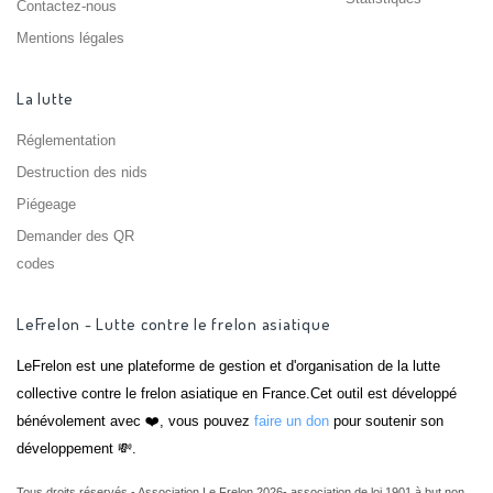
Contactez-nous
Mentions légales
La lutte
Réglementation
Destruction des nids
Piégeage
Demander des QR
codes
LeFrelon - Lutte contre le frelon asiatique
LeFrelon est une plateforme de gestion et d'organisation de la lutte
collective contre le frelon asiatique en France.Cet outil est développé
bénévolement avec ❤️, vous pouvez
faire un don
pour soutenir son
développement 💸.
Tous droits réservés - Association Le Frelon 2026- association de loi 1901 à but non