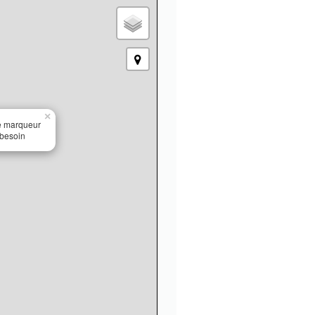
×
le marqueur
 besoin