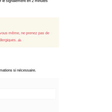
er le signalement en 2 minutes
re vous même, ne prenez pas de
llergiques. 🙏
mations si nécessaire.