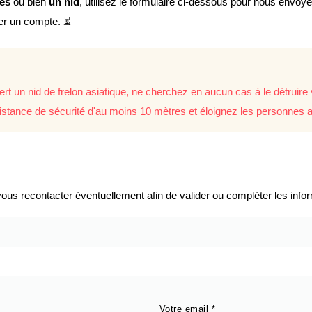
lés
ou bien
un nid
, utilisez le formulaire ci-dessous pour nous envoy
éer un compte. ⏳
rt un nid de frelon asiatique, ne cherchez en aucun cas à le détrui
istance de sécurité d'au moins 10 mètres et éloignez les personnes a
us recontacter éventuellement afin de valider ou compléter les infor
Votre email
*