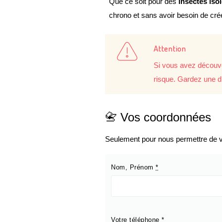
Que ce soit pour des
insectes iso
chrono et sans avoir besoin de cr
Attention
Si vous avez découve
risque. Gardez une d
📇 Vos coordonnées
Seulement pour nous permettre de vo
Nom, Prénom
*
Votre téléphone
*