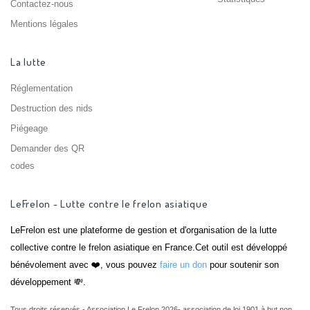
Contactez-nous
Mentions légales
La lutte
Réglementation
Destruction des nids
Piégeage
Demander des QR
codes
LeFrelon - Lutte contre le frelon asiatique
LeFrelon est une plateforme de gestion et d'organisation de la lutte
collective contre le frelon asiatique en France.Cet outil est développé
bénévolement avec ❤️, vous pouvez
faire un don
pour soutenir son
développement 💸.
Tous droits réservés - Association Le Frelon 2026- association de loi 1901 à but non