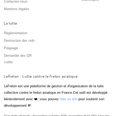
Contactez-nous
Mentions légales
La lutte
Réglementation
Destruction des nids
Piégeage
Demander des QR
codes
LeFrelon - Lutte contre le frelon asiatique
LeFrelon est une plateforme de gestion et d'organisation de la lutte
collective contre le frelon asiatique en France.Cet outil est développé
bénévolement avec ❤️, vous pouvez
faire un don
pour soutenir son
développement 💸.
Tous droits réservés - Association Le Frelon 2026- association de loi 1901 à but non