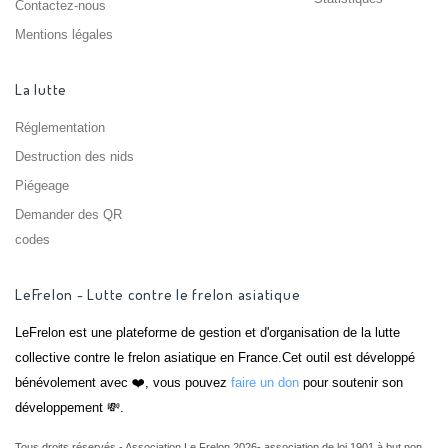
Contactez-nous
Mentions légales
La lutte
Réglementation
Destruction des nids
Piégeage
Demander des QR
codes
LeFrelon - Lutte contre le frelon asiatique
LeFrelon est une plateforme de gestion et d'organisation de la lutte
collective contre le frelon asiatique en France.Cet outil est développé
bénévolement avec ❤️, vous pouvez
faire un don
pour soutenir son
développement 💸.
Tous droits réservés - Association Le Frelon 2026- association de loi 1901 à but non