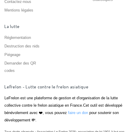
Contactez-nous
Mentions légales
La lutte
Réglementation
Destruction des nids
Piégeage
Demander des QR
codes
LeFrelon - Lutte contre le frelon asiatique
LeFrelon est une plateforme de gestion et d'organisation de la lutte
collective contre le frelon asiatique en France.Cet outil est développé
bénévolement avec ❤️, vous pouvez
faire un don
pour soutenir son
développement 💸.
Tous droits réservés - Association Le Frelon 2026- association de loi 1901 à but non