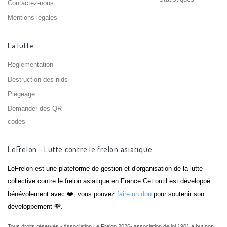
Contactez-nous
Mentions légales
La lutte
Réglementation
Destruction des nids
Piégeage
Demander des QR
codes
LeFrelon - Lutte contre le frelon asiatique
LeFrelon est une plateforme de gestion et d'organisation de la lutte
collective contre le frelon asiatique en France.Cet outil est développé
bénévolement avec ❤️, vous pouvez
faire un don
pour soutenir son
développement 💸.
Tous droits réservés - Association Le Frelon 2026- association de loi 1901 à but non