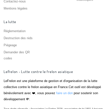
Contactez-nous
Mentions légales
La lutte
Réglementation
Destruction des nids
Piégeage
Demander des QR
codes
LeFrelon - Lutte contre le frelon asiatique
LeFrelon est une plateforme de gestion et d'organisation de la lutte
collective contre le frelon asiatique en France.Cet outil est développé
bénévolement avec ❤️, vous pouvez
faire un don
pour soutenir son
développement 💸.
Tous droits réservés - Association Le Frelon 2026- association de loi 1901 à but non