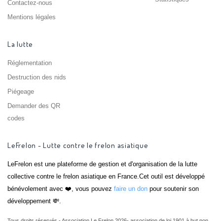
Contactez-nous
Mentions légales
La lutte
Réglementation
Destruction des nids
Piégeage
Demander des QR
codes
LeFrelon - Lutte contre le frelon asiatique
LeFrelon est une plateforme de gestion et d'organisation de la lutte
collective contre le frelon asiatique en France.Cet outil est développé
bénévolement avec ❤️, vous pouvez
faire un don
pour soutenir son
développement 💸.
Tous droits réservés - Association Le Frelon 2026- association de loi 1901 à but non