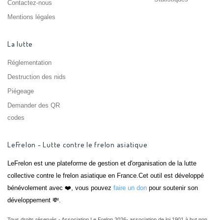
Contactez-nous
Mentions légales
La lutte
Réglementation
Destruction des nids
Piégeage
Demander des QR
codes
LeFrelon - Lutte contre le frelon asiatique
LeFrelon est une plateforme de gestion et d'organisation de la lutte
collective contre le frelon asiatique en France.Cet outil est développé
bénévolement avec ❤️, vous pouvez
faire un don
pour soutenir son
développement 💸.
Tous droits réservés - Association Le Frelon 2026- association de loi 1901 à but non