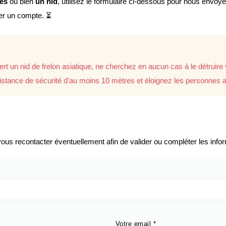
lés
ou bien
un nid
, utilisez le formulaire ci-dessous pour nous envoy
éer un compte. ⏳
rt un nid de frelon asiatique, ne cherchez en aucun cas à le détrui
istance de sécurité d'au moins 10 mètres et éloignez les personnes a
us recontacter éventuellement afin de valider ou compléter les infor
Votre email
*