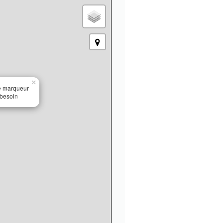
×
le marqueur
 besoin