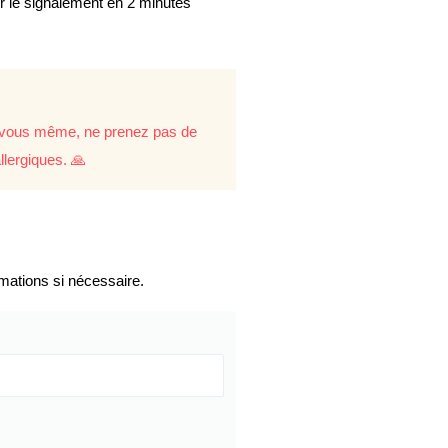
er le signalement en 2 minutes
re vous même, ne prenez pas de
llergiques. 🙏
mations si nécessaire.