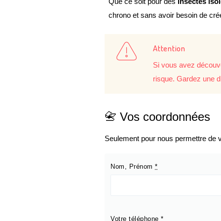
Que ce soit pour des
insectes iso
chrono et sans avoir besoin de cr
Attention
Si vous avez découve
risque. Gardez une d
📇 Vos coordonnées
Seulement pour nous permettre de vo
Nom, Prénom
*
Votre téléphone
*