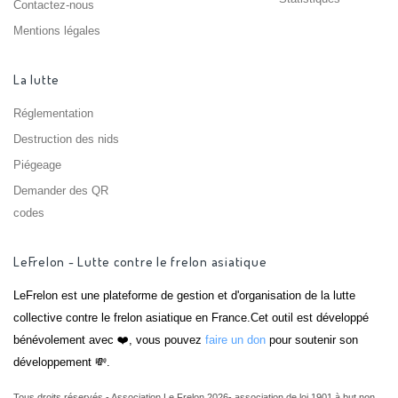
Contactez-nous
Mentions légales
La lutte
Réglementation
Destruction des nids
Piégeage
Demander des QR
codes
LeFrelon - Lutte contre le frelon asiatique
LeFrelon est une plateforme de gestion et d'organisation de la lutte
collective contre le frelon asiatique en France.Cet outil est développé
bénévolement avec ❤️, vous pouvez
faire un don
pour soutenir son
développement 💸.
Tous droits réservés - Association Le Frelon 2026- association de loi 1901 à but non