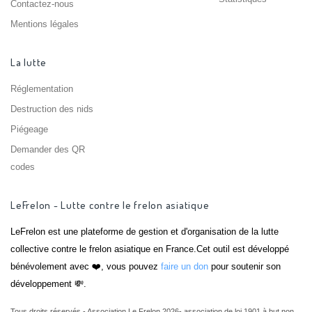
Contactez-nous
Mentions légales
La lutte
Réglementation
Destruction des nids
Piégeage
Demander des QR
codes
LeFrelon - Lutte contre le frelon asiatique
LeFrelon est une plateforme de gestion et d'organisation de la lutte
collective contre le frelon asiatique en France.Cet outil est développé
bénévolement avec ❤️, vous pouvez
faire un don
pour soutenir son
développement 💸.
Tous droits réservés - Association Le Frelon 2026- association de loi 1901 à but non