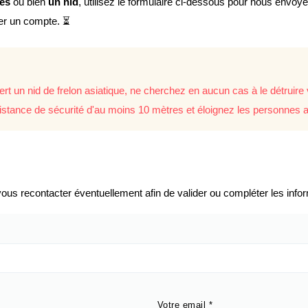
lés
ou bien
un nid
, utilisez le formulaire ci-dessous pour nous envoy
éer un compte. ⏳
rt un nid de frelon asiatique, ne cherchez en aucun cas à le détrui
istance de sécurité d'au moins 10 mètres et éloignez les personnes a
us recontacter éventuellement afin de valider ou compléter les infor
Votre email
*