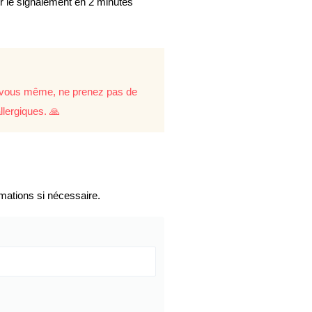
er le signalement en 2 minutes
re vous même, ne prenez pas de
llergiques. 🙏
mations si nécessaire.