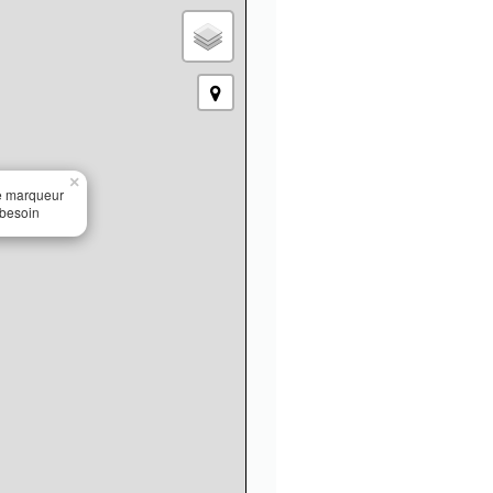
×
le marqueur
 besoin