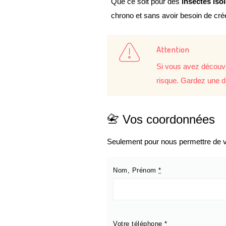
Que ce soit pour des
insectes iso
chrono et sans avoir besoin de cr
Attention
Si vous avez découve
risque. Gardez une d
📇 Vos coordonnées
Seulement pour nous permettre de vo
Nom, Prénom
*
Votre téléphone
*