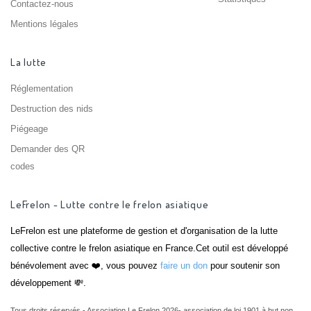
Contactez-nous
Mentions légales
La lutte
Réglementation
Destruction des nids
Piégeage
Demander des QR
codes
LeFrelon - Lutte contre le frelon asiatique
LeFrelon est une plateforme de gestion et d'organisation de la lutte
collective contre le frelon asiatique en France.Cet outil est développé
bénévolement avec ❤️, vous pouvez
faire un don
pour soutenir son
développement 💸.
Tous droits réservés - Association Le Frelon 2026- association de loi 1901 à but non