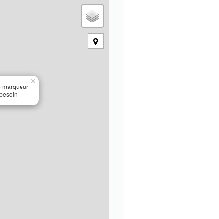
×
le marqueur
 besoin