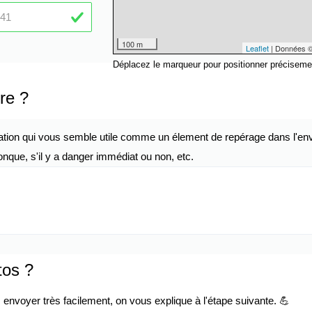
100 m
Leaflet
| Données 
Déplacez le marqueur pour positionner préciseme
re ?
ation qui vous semble utile comme un élement de repérage dans l'env
nque, s'il y a danger immédiat ou non, etc.
tos ?
envoyer très facilement, on vous explique à l'étape suivante. 💪