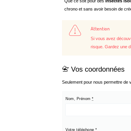
Que ce soit pour des
insectes iso
chrono et sans avoir besoin de cr
Attention
Si vous avez découve
risque. Gardez une d
📇 Vos coordonnées
Seulement pour nous permettre de vo
Nom, Prénom
*
Votre téléphone
*