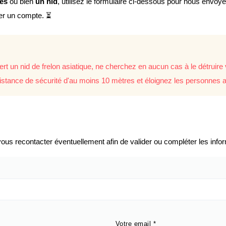
lés
ou bien
un nid
, utilisez le formulaire ci-dessous pour nous envoy
éer un compte. ⏳
rt un nid de frelon asiatique, ne cherchez en aucun cas à le détrui
istance de sécurité d'au moins 10 mètres et éloignez les personnes a
us recontacter éventuellement afin de valider ou compléter les infor
Votre email
*