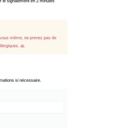
er le signalement en 2 minutes
re vous même, ne prenez pas de
llergiques. 🙏
mations si nécessaire.