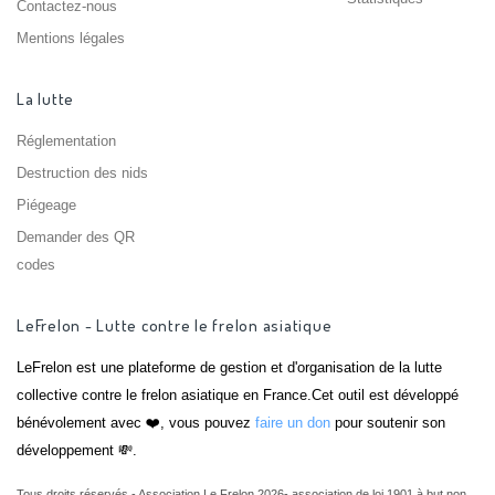
Contactez-nous
Mentions légales
La lutte
Réglementation
Destruction des nids
Piégeage
Demander des QR
codes
LeFrelon - Lutte contre le frelon asiatique
LeFrelon est une plateforme de gestion et d'organisation de la lutte
collective contre le frelon asiatique en France.Cet outil est développé
bénévolement avec ❤️, vous pouvez
faire un don
pour soutenir son
développement 💸.
Tous droits réservés - Association Le Frelon 2026- association de loi 1901 à but non