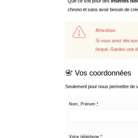
Que ce soit pour des
insectes iso
chrono et sans avoir besoin de cr
Attention
Si vous avez découve
risque. Gardez une d
📇 Vos coordonnées
Seulement pour nous permettre de vo
Nom, Prénom
*
Votre téléphone
*