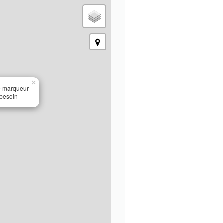
×
le marqueur
 besoin