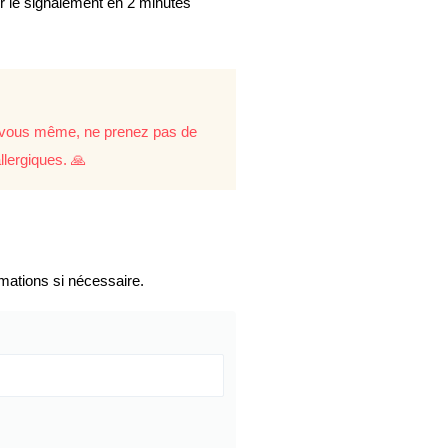
er le signalement en 2 minutes
re vous même, ne prenez pas de
llergiques. 🙏
mations si nécessaire.