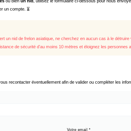
lés
ou bien
un nid
, utilisez le formulaire ci-dessous pour nous envoy
éer un compte. ⏳
rt un nid de frelon asiatique, ne cherchez en aucun cas à le détrui
istance de sécurité d'au moins 10 mètres et éloignez les personnes a
us recontacter éventuellement afin de valider ou compléter les infor
Votre email
*