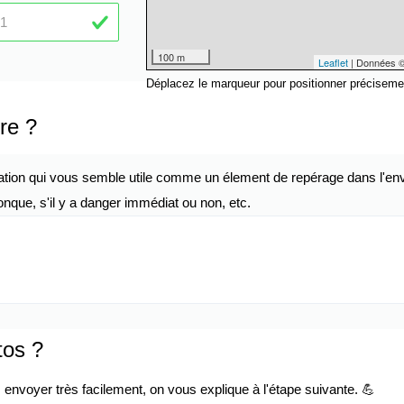
100 m
Leaflet
| Données 
Déplacez le marqueur pour positionner préciseme
re ?
ation qui vous semble utile comme un élement de repérage dans l'env
nque, s'il y a danger immédiat ou non, etc.
tos ?
envoyer très facilement, on vous explique à l'étape suivante. 💪