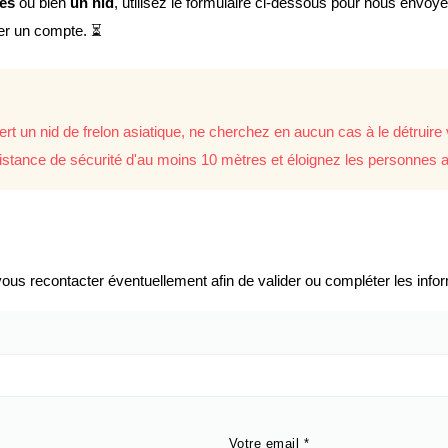
lés
ou bien
un nid
, utilisez le formulaire ci-dessous pour nous envoy
éer un compte. ⏳
rt un nid de frelon asiatique, ne cherchez en aucun cas à le détrui
istance de sécurité d'au moins 10 mètres et éloignez les personnes a
us recontacter éventuellement afin de valider ou compléter les infor
Votre email
*