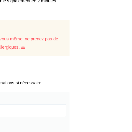
er le signalement en 2 minutes
re vous même, ne prenez pas de
llergiques. 🙏
mations si nécessaire.