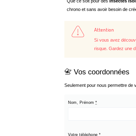
Que ce soit pour des
insectes iso
chrono et sans avoir besoin de cr
Attention
Si vous avez découve
risque. Gardez une d
📇 Vos coordonnées
Seulement pour nous permettre de vo
Nom, Prénom
*
Votre téléphone
*