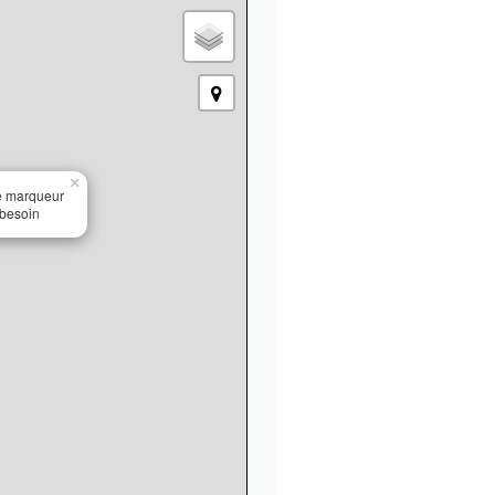
×
le marqueur
 besoin