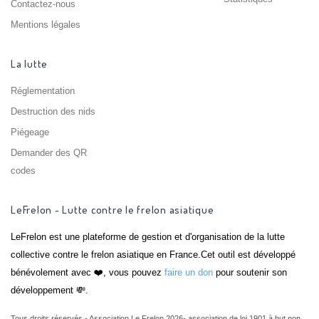
Contactez-nous
Mentions légales
La lutte
Réglementation
Destruction des nids
Piégeage
Demander des QR
codes
LeFrelon - Lutte contre le frelon asiatique
LeFrelon est une plateforme de gestion et d'organisation de la lutte
collective contre le frelon asiatique en France.Cet outil est développé
bénévolement avec ❤️, vous pouvez
faire un don
pour soutenir son
développement 💸.
Tous droits réservés - Association Le Frelon 2026- association de loi 1901 à but non