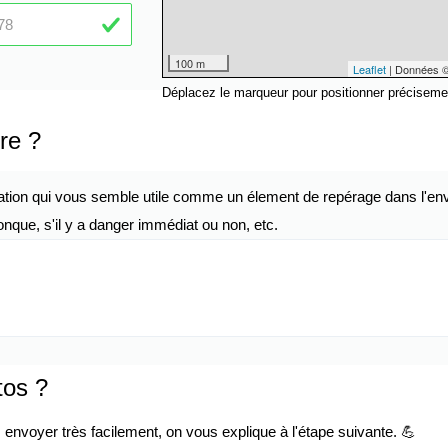
100 m
Leaflet
| Données 
Déplacez le marqueur pour positionner préciseme
re ?
ation qui vous semble utile comme un élement de repérage dans l'env
nque, s'il y a danger immédiat ou non, etc.
tos ?
envoyer très facilement, on vous explique à l'étape suivante. 💪