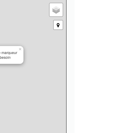
×
le marqueur
 besoin