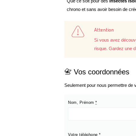
Que ce soit pour des
insectes iso
chrono et sans avoir besoin de cr
Attention
Si vous avez découve
risque. Gardez une d
📇 Vos coordonnées
Seulement pour nous permettre de vo
Nom, Prénom
*
Votre téléphone
*