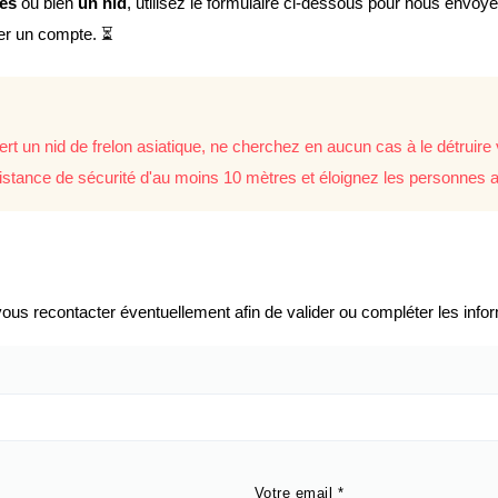
lés
ou bien
un nid
, utilisez le formulaire ci-dessous pour nous envoy
éer un compte. ⏳
rt un nid de frelon asiatique, ne cherchez en aucun cas à le détrui
istance de sécurité d'au moins 10 mètres et éloignez les personnes a
us recontacter éventuellement afin de valider ou compléter les infor
Votre email
*