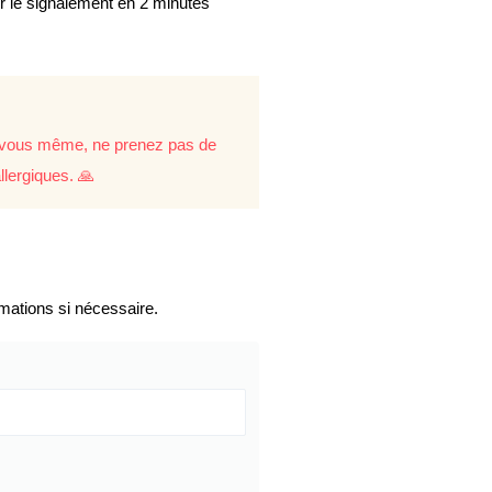
er le signalement en 2 minutes
re vous même, ne prenez pas de
llergiques. 🙏
mations si nécessaire.